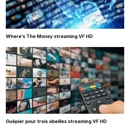
Where’s The Money
streaming VF HD
Guêpier pour trois abeilles
streaming VF HD