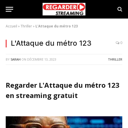
Accueil
»
Thriller
»
L'Attaque du métro 123
L'Attaque du métro 123
0
BY
SARAH
ON
DÉCEMBRE 13, 2023
THRILLER
Regarder L'Attaque du métro 123
en streaming gratuit