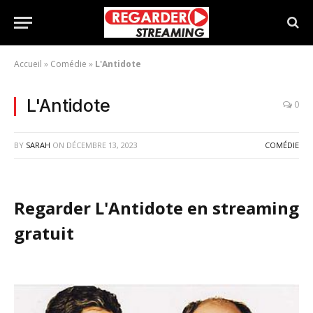
Accueil
»
Comédie
»
L'Antidote
L'Antidote
0
BY
SARAH
ON
DÉCEMBRE 13, 2023
COMÉDIE
Regarder L'Antidote en streaming
gratuit