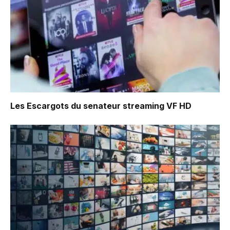
Les Escargots du senateur
streaming VF HD