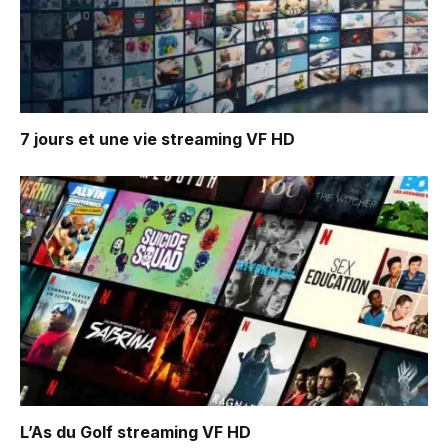
7 jours et une vie
streaming VF HD
L’As du Golf
streaming VF HD