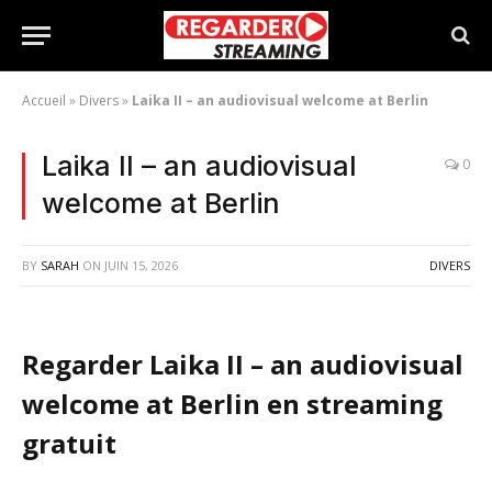
Accueil
»
Divers
»
Laika II – an audiovisual welcome at Berlin
Laika II – an audiovisual
0
welcome at Berlin
BY
SARAH
ON
JUIN 15, 2026
DIVERS
Regarder Laika II – an audiovisual
welcome at Berlin en streaming
gratuit