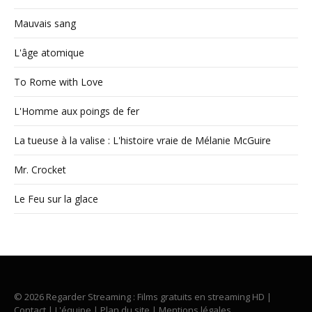
Mauvais sang
L'âge atomique
To Rome with Love
L'Homme aux poings de fer
La tueuse à la valise : L'histoire vraie de Mélanie McGuire
Mr. Crocket
Le Feu sur la glace
© 2026 Regarder Streaming : Films gratuits en streaming HD |
Contact
|
L'équipe
|
Plan du site
|
Mentions légales