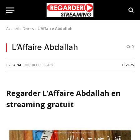
Accueil
»
Divers
»
L’Affaire Abdallah
L’Affaire Abdallah
0
BY
SARAH
ON
JUILLET 8, 2026
DIVERS
Regarder L’Affaire Abdallah en
streaming gratuit