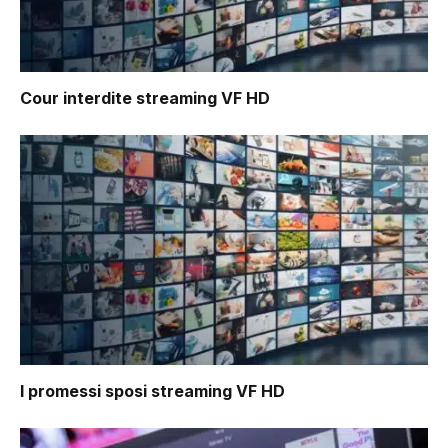
Cour interdite
streaming VF HD
I promessi sposi
streaming VF HD