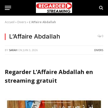
Accueil
»
Divers
»
L’Affaire Abdallah
L’Affaire Abdallah
0
BY
SARAH
ON
JUIN 3, 2026
DIVERS
Regarder L’Affaire Abdallah en
streaming gratuit