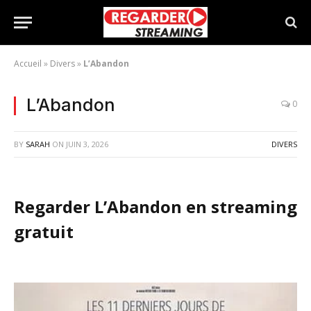
Accueil
»
Divers
»
L’Abandon
L’Abandon
0
BY
SARAH
ON
JUIN 3, 2026
DIVERS
Regarder L’Abandon en streaming
gratuit