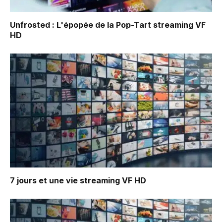
Unfrosted : L'épopée de la Pop-Tart
streaming VF
HD
7 jours et une vie
streaming VF HD