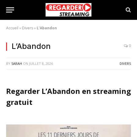
Accueil
»
Divers
»
L’Abandon
L’Abandon
0
BY
SARAH
ON
JUILLET 8, 2026
DIVERS
Regarder L’Abandon en streaming
gratuit