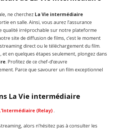
ale, ne cherchez
La Vie intermédiaire
tie en salle. Ainsi, vous aurez l’assurance
e qualité irréprochable sur notre plateforme
tre site de diffusion de films, c’est le moment
le streaming direct ou le téléchargement du film.
Zenon: Girl of
La Légende des
s, et en quelques étapes seulement, plongez dans
the 21st Century
1000 dragons
ire
. Profitez de ce chef-d’œuvre
streaming VF HD
streaming VF HD
ment. Parce que savourer un film exceptionnel
ns La Vie intermédiaire
L'Intermédiaire (Relay)
.
streaming, alors n’hésitez pas à consulter les