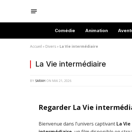
Comédie
Animation
Avent
Accueil
»
Divers
»
La Vie intermédiaire
La Vie intermédiaire
BY
SARAH
ON
MAI 21, 2026
Regarder La Vie intermédi
Bienvenue dans l’univers captivant
La Vie
intermédiaire
, un film disponible en str