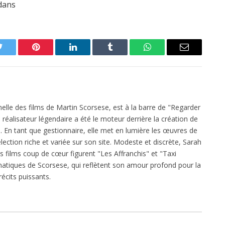
edans
Twitter
Pinterest
LinkedIn
Tumblr
WhatsApp
Email
elle des films de Martin Scorsese, est à la barre de "Regarder
réalisateur légendaire a été le moteur derrière la création de
 En tant que gestionnaire, elle met en lumière les œuvres de
ection riche et variée sur son site. Modeste et discrète, Sarah
es films coup de cœur figurent "Les Affranchis" et "Taxi
atiques de Scorsese, qui reflètent son amour profond pour la
écits puissants.