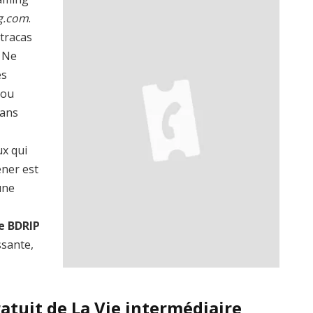
g.com
.
 tracas
? Ne
es
 ou
dans
ux qui
ener est
une
e BDRIP
ssante,
atuit de La Vie intermédiaire