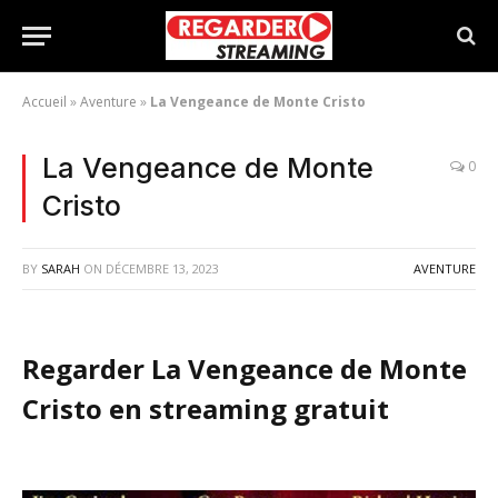
Accueil
»
Aventure
»
La Vengeance de Monte Cristo
La Vengeance de Monte
0
Cristo
BY
SARAH
ON
DÉCEMBRE 13, 2023
AVENTURE
Regarder La Vengeance de Monte
Cristo en streaming gratuit