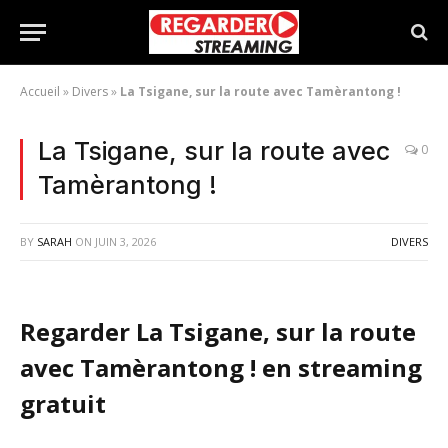
Accueil
»
Divers
»
La Tsigane, sur la route avec Tamèrantong !
La Tsigane, sur la route avec
0
Tamèrantong !
BY
SARAH
ON
JUIN 3, 2026
DIVERS
Regarder La Tsigane, sur la route
avec Tamèrantong ! en streaming
gratuit