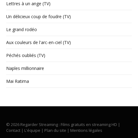
Lettres à un ange (TV)
Un délicieux coup de foudre (TV)
Le grand rodéo
Aux couleurs de l'arc-en-ciel (TV)
Péchés oubliés (TV)
Naples millionnaire
Mai Ratima
© 2026 Regarder Streaming : Films gratuits en streaming HD |
Contact
|
L'équipe
|
Plan du site
|
Mentions légales