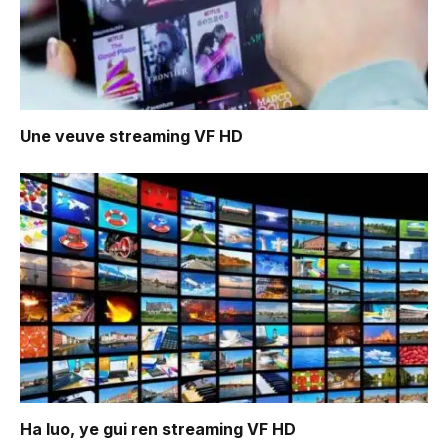
Une veuve
streaming VF HD
Ha luo, ye gui ren
streaming VF HD