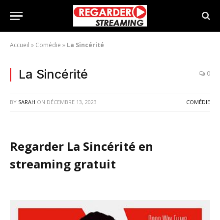
Accueil
»
Comédie
»
La Sincérité
La Sincérité
0
BY
SARAH
ON
DÉCEMBRE 13, 2023
COMÉDIE
Regarder La Sincérité en
streaming gratuit