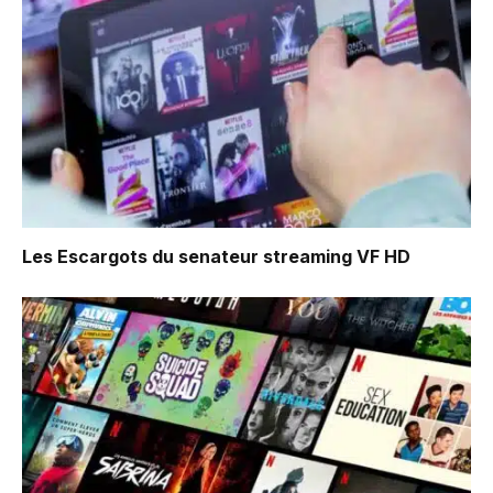
Les Escargots du senateur
streaming VF HD