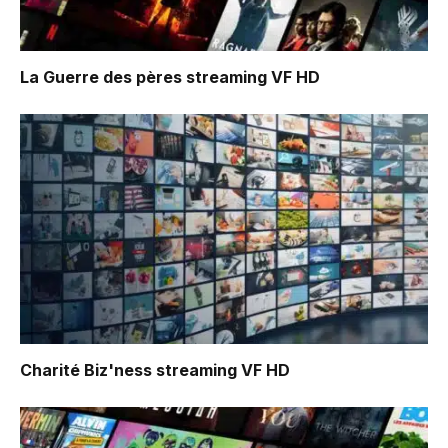
La Guerre des pères
streaming VF HD
Charité Biz'ness
streaming VF HD