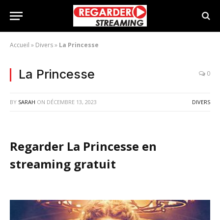
Accueil
»
Divers
»
La Princesse
La Princesse
0
BY
SARAH
ON
DÉCEMBRE 13, 2023
DIVERS
Regarder La Princesse en
streaming gratuit