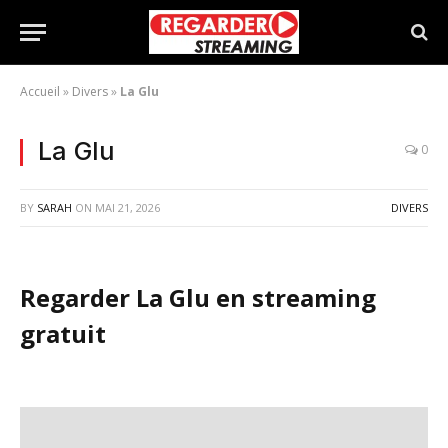
Accueil
»
Divers
»
La Glu
La Glu
0
BY
SARAH
ON
MAI 21, 2026
DIVERS
Regarder La Glu en streaming
gratuit