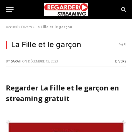
Accueil
»
Divers
»
La Fille et le garçon
La Fille et le garçon
0
BY
SARAH
ON
DÉCEMBRE 13, 2023
DIVERS
Regarder La Fille et le garçon en
streaming gratuit