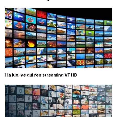
Ha luo, ye gui ren
streaming VF HD