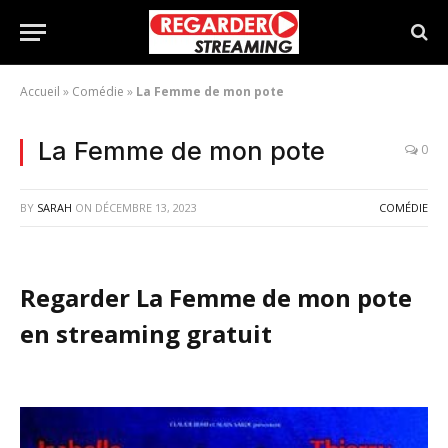
Accueil
»
Comédie
»
La Femme de mon pote
La Femme de mon pote
0
BY
SARAH
ON
DÉCEMBRE 13, 2023
COMÉDIE
Regarder La Femme de mon pote
en streaming gratuit