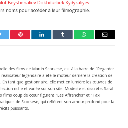
lot Beyshenaliev
Dokhdurbek Kydyraliyev
eurs noms pour accéder à leur filmographie.
Twitter
Pinterest
LinkedIn
Tumblr
WhatsApp
Email
elle des films de Martin Scorsese, est à la barre de "Regarder
réalisateur légendaire a été le moteur derrière la création de
 En tant que gestionnaire, elle met en lumière les œuvres de
ection riche et variée sur son site. Modeste et discrète, Sarah
es films coup de cœur figurent "Les Affranchis" et "Taxi
atiques de Scorsese, qui reflètent son amour profond pour la
écits puissants.