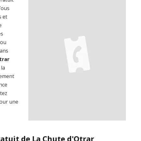
 Vous
s et
e
es
 ou
dans
trar
 la
lement
ence
ptez
our une
atuit de La Chute d'Otrar