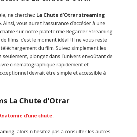
ale, ne cherchez
La Chute d'Otrar streaming
. Ainsi, vous aurez l’assurance d’accéder à une
rochable sur notre plateforme Regarder Streaming.
de films, c’est le moment idéal ! Il ne vous reste
le téléchargement du film. Suivez simplement les
Zenon: Girl of
La Légende des
es seulement, plongez dans l’univers envoûtant de
the 21st Century
1000 dragons
’œuvre cinématographique rapidement et
streaming VF HD
streaming VF HD
xceptionnel devrait être simple et accessible à
ns La Chute d'Otrar
Anatomie d’une chute
.
aming, alors n’hésitez pas à consulter les autres