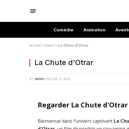
Comédie
Animation
Avent
Accueil
»
Divers
»
La Chute d'Otrar
La Chute d'Otrar
BY
SARAH
ON
JUIN 15, 2026
Regarder La Chute d'Otrar
Bienvenue dans l’univers captivant
La Ch
d'Otrar
, un film disponible en streaming g