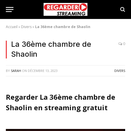
Accueil
»
Divers
»
La 36ème chambre de Shaolin
La 36ème chambre de
0
Shaolin
BY
SARAH
ON
DÉCEMBRE 13, 2023
DIVERS
Regarder La 36ème chambre de
Shaolin en streaming gratuit