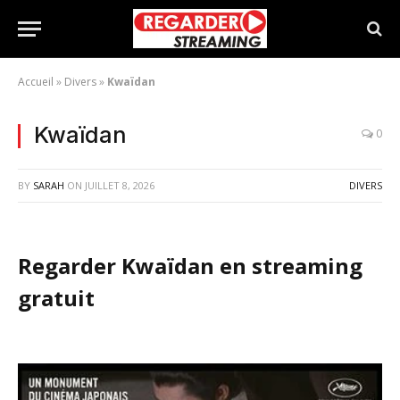
Accueil
»
Divers
»
Kwaïdan
Kwaïdan
0
BY
SARAH
ON
JUILLET 8, 2026
DIVERS
Regarder Kwaïdan en streaming
gratuit