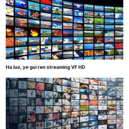
Ha luo, ye gui ren
streaming VF HD