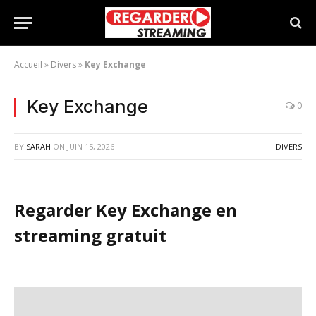
Accueil
»
Divers
»
Key Exchange
Key Exchange
0
BY
SARAH
ON
JUIN 15, 2026
DIVERS
Regarder Key Exchange en
streaming gratuit