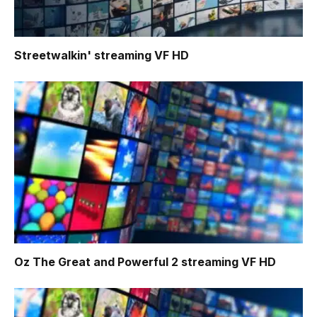
Streetwalkin'
streaming VF HD
Oz The Great and Powerful 2
streaming VF HD