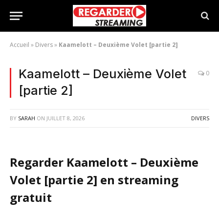
Accueil
»
Divers
»
Kaamelott – Deuxième Volet [partie 2]
Kaamelott – Deuxième Volet
0
[partie 2]
BY
SARAH
ON
JUILLET 8, 2026
DIVERS
Regarder Kaamelott – Deuxième
Volet [partie 2] en streaming
gratuit