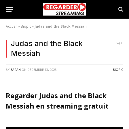
Accueil
»
Biopic
»
Judas and the Black Messiah
Judas and the Black
0
Messiah
BY
SARAH
ON
DÉCEMBRE 13, 2023
BIOPIC
Regarder Judas and the Black
Messiah en streaming gratuit