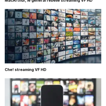
MacArthur, le général rebelle
streaming VF HD
Che!
streaming VF HD