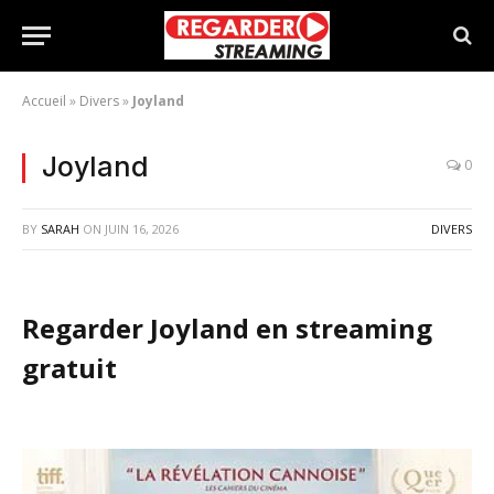
Accueil
»
Divers
»
Joyland
Joyland
0
BY
SARAH
ON
JUIN 16, 2026
DIVERS
Regarder Joyland en streaming
gratuit