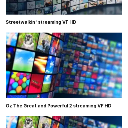
Streetwalkin'
streaming VF HD
Oz The Great and Powerful 2
streaming VF HD