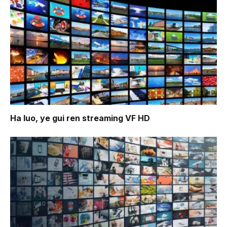
Ha luo, ye gui ren
streaming VF HD