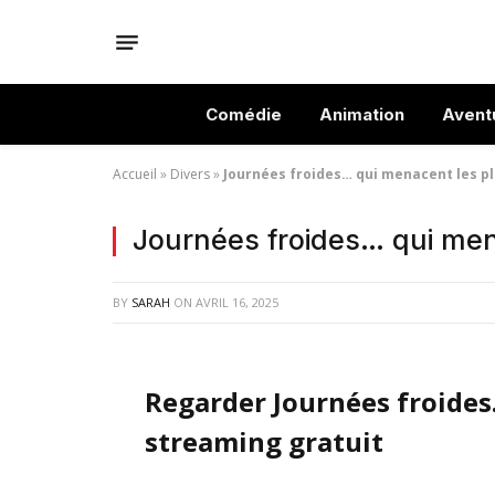
Comédie
Animation
Avent
Accueil
»
Divers
»
Journées froides… qui menacent les p
Journées froides… qui men
BY
SARAH
ON
AVRIL 16, 2025
Regarder Journées froides
streaming gratuit