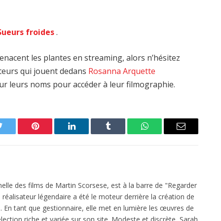
Sueurs froides
.
enacent les plantes en streaming, alors n’hésitez
acteurs qui jouent dedans
Rosanna Arquette
sur leurs noms pour accéder à leur filmographie.
Twitter
Pinterest
LinkedIn
Tumblr
WhatsApp
Email
elle des films de Martin Scorsese, est à la barre de "Regarder
réalisateur légendaire a été le moteur derrière la création de
 En tant que gestionnaire, elle met en lumière les œuvres de
ection riche et variée sur son site. Modeste et discrète, Sarah