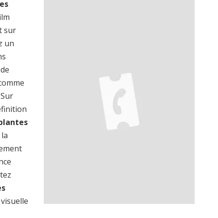
es
film
t sur
z un
ns
 de
s comme
 Sur
finition
plantes
 la
lement
ence
ptez
es
visuelle