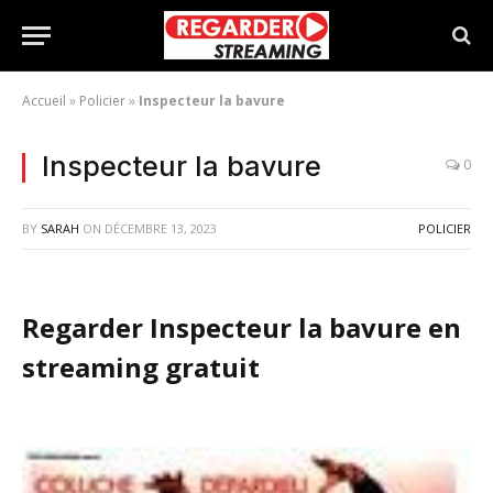
Accueil
»
Policier
»
Inspecteur la bavure
Inspecteur la bavure
0
BY
SARAH
ON
DÉCEMBRE 13, 2023
POLICIER
Regarder Inspecteur la bavure en
streaming gratuit