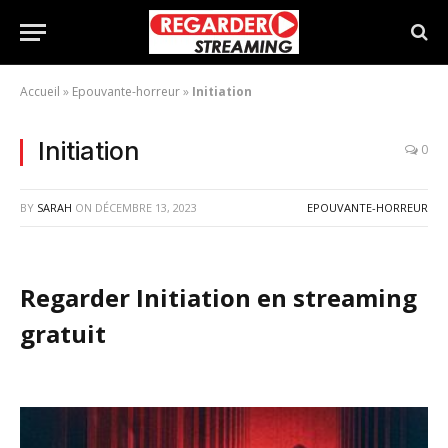
Accueil
»
Epouvante-horreur
»
Initiation
Initiation
0
BY
SARAH
ON
DÉCEMBRE 13, 2023
EPOUVANTE-HORREUR
Regarder Initiation en streaming
gratuit