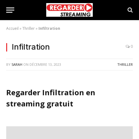
Accueil
»
Thriller
»
Infiltration
Infiltration
0
BY
SARAH
ON
DÉCEMBRE 13, 2023
THRILLER
Regarder Infiltration en
streaming gratuit