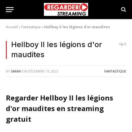
Accueil
»
Fantastique
»
Hellboy II les légions d'or maudites
Hellboy II les légions d'or
0
maudites
BY
SARAH
ON
DÉCEMBRE 13, 2023
FANTASTIQUE
Regarder Hellboy II les légions
d'or maudites en streaming
gratuit