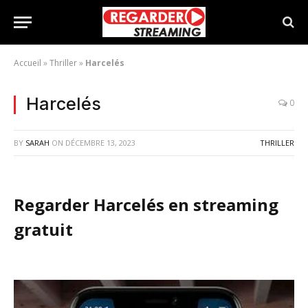
Accueil
»
Thriller
»
Harcelés
Harcelés
0
BY
SARAH
ON
DÉCEMBRE 13, 2023
THRILLER
Regarder Harcelés en streaming
gratuit