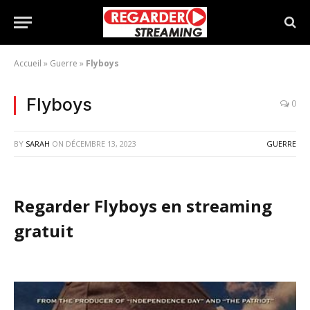
Accueil
»
Guerre
»
Flyboys
Flyboys
0
BY
SARAH
ON
DÉCEMBRE 13, 2023
GUERRE
Regarder Flyboys en streaming
gratuit