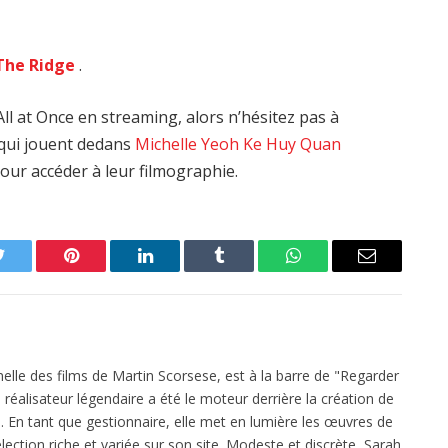
The Ridge
.
ll at Once en streaming, alors n’hésitez pas à
s qui jouent dedans
Michelle Yeoh
Ke Huy Quan
our accéder à leur filmographie.
Twitter
Pinterest
LinkedIn
Tumblr
WhatsApp
Email
elle des films de Martin Scorsese, est à la barre de "Regarder
réalisateur légendaire a été le moteur derrière la création de
 En tant que gestionnaire, elle met en lumière les œuvres de
ection riche et variée sur son site. Modeste et discrète, Sarah