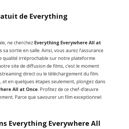
ratuit de Everything
Zenon: Girl of
La Légende des
ale, ne cherchez
Everything Everywhere All at
the 21st Century
1000 dragons
sa sortie en salle. Ainsi, vous aurez l’assurance
streaming VF HD
streaming VF HD
e qualité irréprochable sur notre plateforme
tre site de diffusion de films, c’est le moment
le streaming direct ou le téléchargement du film.
s, et en quelques étapes seulement, plongez dans
here All at Once
. Profitez de ce chef-d’œuvre
ment. Parce que savourer un film exceptionnel
ans Everything Everywhere All