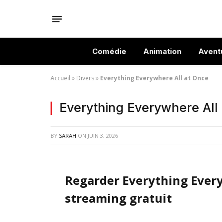
Comédie
Animation
Avent
Accueil
»
Divers
»
Everything Everywhere All at Once
Everything Everywhere All
BY
SARAH
ON
JUIN 3, 2026
Regarder Everything Every
streaming gratuit