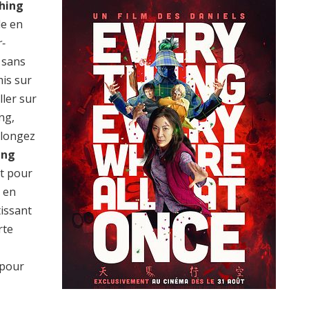
hing
le en
-
 sans
mis sur
ller sur
ng,
plongez
ing
t pour
n en
tissant
rte
pour