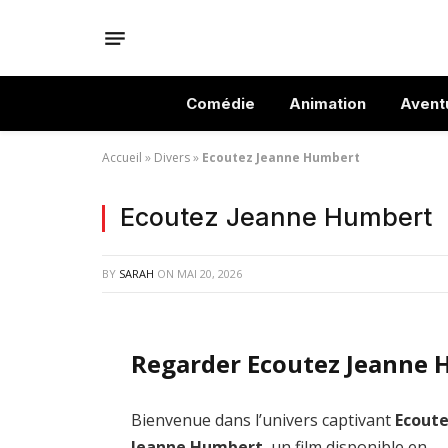
Comédie
Animation
Avent
Accueil
»
Divers
»
Ecoutez Jeanne Humbert
Ecoutez Jeanne Humbert
BY
SARAH
ON
MAI 20, 2026
Regarder Ecoutez Jeanne 
Bienvenue dans l’univers captivant
Ecout
Jeanne Humbert
, un film disponible en