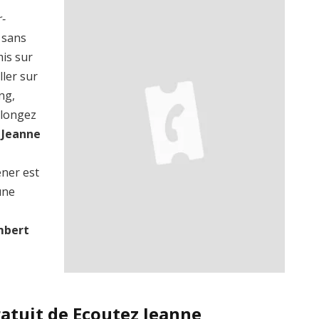
-
 sans
mis sur
ller sur
ng,
plongez
 Jeanne
ener est
une
mbert
ratuit de Ecoutez Jeanne