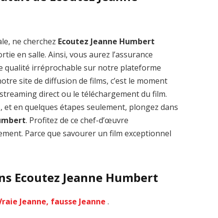
ale, ne cherchez
Ecoutez Jeanne Humbert
tie en salle. Ainsi, vous aurez l’assurance
Zenon: Girl of
La Légende des
e qualité irréprochable sur notre plateforme
the 21st Century
1000 dragons
tre site de diffusion de films, c’est le moment
streaming VF HD
streaming VF HD
le streaming direct ou le téléchargement du film.
s, et en quelques étapes seulement, plongez dans
umbert
. Profitez de ce chef-d’œuvre
ment. Parce que savourer un film exceptionnel
ans Ecoutez Jeanne Humbert
Vraie Jeanne, fausse Jeanne
.