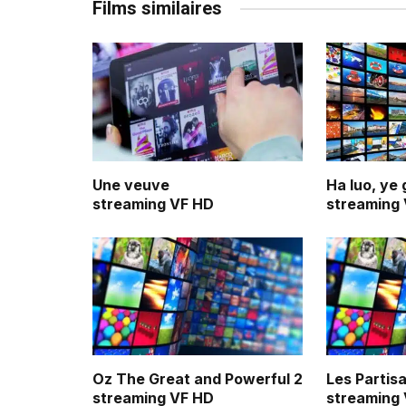
Films similaires
Une veuve
Ha luo, ye 
streaming VF HD
streaming
Oz The Great and Powerful 2
Les Partis
streaming VF HD
streaming