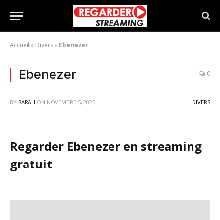
Accueil
»
Divers
»
Ebenezer
Ebenezer
0
BY
SARAH
ON
NOVEMBRE 5, 2025
DIVERS
Regarder Ebenezer en streaming
gratuit