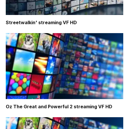
Streetwalkin'
streaming VF HD
Oz The Great and Powerful 2
streaming VF HD