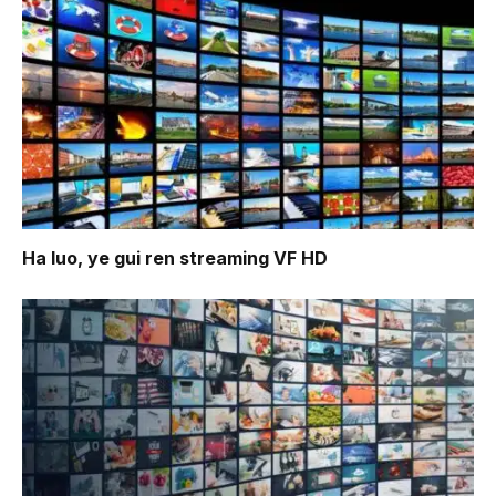
Ha luo, ye gui ren
streaming VF HD