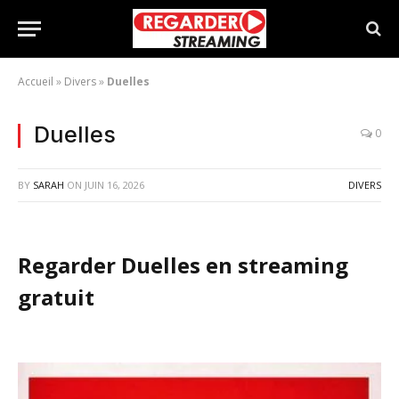
Accueil
»
Divers
»
Duelles
Duelles
0
BY
SARAH
ON
JUIN 16, 2026
DIVERS
Regarder Duelles en streaming
gratuit