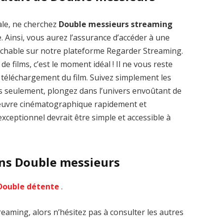
ale, ne cherchez
Double messieurs streaming
. Ainsi, vous aurez l’assurance d’accéder à une
rochable sur notre plateforme Regarder Streaming.
de films, c’est le moment idéal ! Il ne vous reste
Zenon: Girl of
La Légende des
le téléchargement du film. Suivez simplement les
the 21st Century
1000 dragons
streaming VF HD
streaming VF HD
es seulement, plongez dans l’univers envoûtant de
d’œuvre cinématographique rapidement et
xceptionnel devrait être simple et accessible à
ans Double messieurs
Double détente
.
eaming, alors n’hésitez pas à consulter les autres