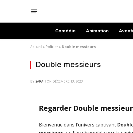
Comédie
Animation
Avent
Accueil
»
Policier
»
Double messieurs
Double messieurs
BY
SARAH
ON
DÉCEMBRE 13, 2023
Regarder Double messieur
Bienvenue dans l’univers captivant
Doubl
messieurs
, un film disponible en streami