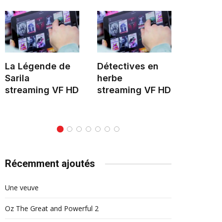
La Légende de
Détectives en
Le Mon
Sarila
herbe
stream
streaming VF HD
streaming VF HD
Récemment ajoutés
Une veuve
Oz The Great and Powerful 2