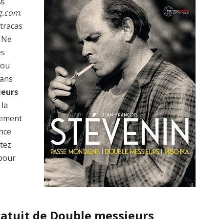
g.com
.
 tracas
? Ne
es
 ou
dans
ieurs
 la
lement
ence
ptez
pour
ratuit de Double messieurs