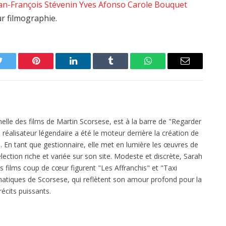
an-François Stévenin
Yves Afonso
Carole Bouquet
ur filmographie.
Twitter
Pinterest
LinkedIn
Tumblr
WhatsApp
Email
elle des films de Martin Scorsese, est à la barre de "Regarder
réalisateur légendaire a été le moteur derrière la création de
 En tant que gestionnaire, elle met en lumière les œuvres de
ection riche et variée sur son site. Modeste et discrète, Sarah
es films coup de cœur figurent "Les Affranchis" et "Taxi
atiques de Scorsese, qui reflètent son amour profond pour la
écits puissants.