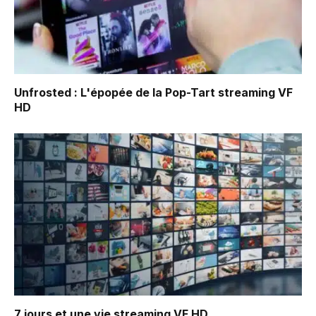
Unfrosted : L'épopée de la Pop-Tart
streaming VF
HD
7 jours et une vie
streaming VF HD