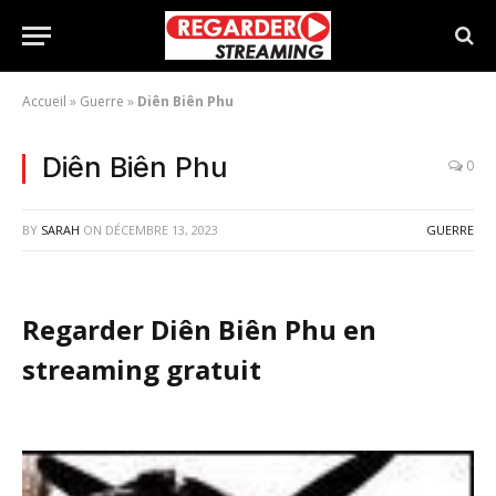
Accueil
»
Guerre
»
Diên Biên Phu
Diên Biên Phu
0
BY
SARAH
ON
DÉCEMBRE 13, 2023
GUERRE
Regarder Diên Biên Phu en
streaming gratuit