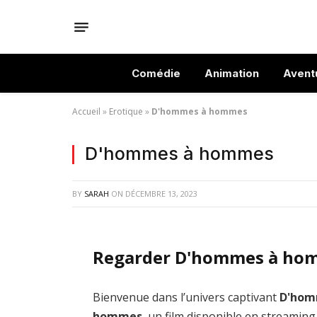
Comédie
Animation
Avent
Accueil
»
Erotique
»
D'hommes à hommes
D'hommes à hommes
BY
SARAH
ON
DÉCEMBRE 13, 2023
Regarder D'hommes à hom
Bienvenue dans l’univers captivant
D'hom
hommes
, un film disponible en streaming