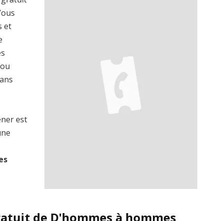
 Vous
s et
e
es
 ou
dans
ener est
une
es
gratuit de D'hommes à hommes