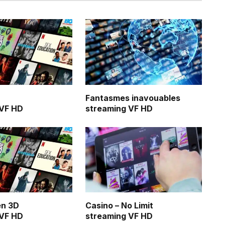
Fantasmes inavouables
 VF HD
streaming VF HD
en 3D
Casino – No Limit
 VF HD
streaming VF HD