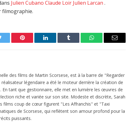
edans
Julien Cubano
Claude Loir
Julien Larcan
.
r filmographie.
Twitter
Pinterest
LinkedIn
Tumblr
WhatsApp
Email
elle des films de Martin Scorsese, est à la barre de "Regarder
réalisateur légendaire a été le moteur derrière la création de
 En tant que gestionnaire, elle met en lumière les œuvres de
ection riche et variée sur son site. Modeste et discrète, Sarah
es films coup de cœur figurent "Les Affranchis" et "Taxi
atiques de Scorsese, qui reflètent son amour profond pour la
écits puissants.