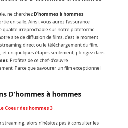
ale, ne cherchez
D'hommes à hommes
tie en salle. Ainsi, vous aurez l’assurance
e qualité irréprochable sur notre plateforme
tre site de diffusion de films, c’est le moment
Zenon: Girl of
La Légende des
le streaming direct ou le téléchargement du film.
the 21st Century
1000 dragons
streaming VF HD
streaming VF HD
s, et en quelques étapes seulement, plongez dans
mes
. Profitez de ce chef-d’œuvre
ment. Parce que savourer un film exceptionnel
dans D'hommes à hommes
Le Coeur des hommes 3
.
treaming, alors n’hésitez pas à consulter les