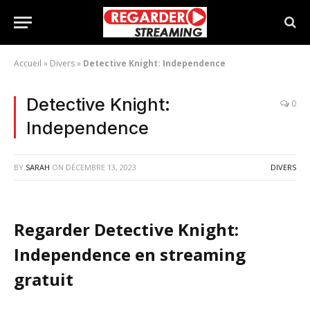
Accueil
»
Divers
»
Detective Knight: Independence
Detective Knight:
0
Independence
BY
SARAH
ON
DÉCEMBRE 13, 2023
DIVERS
Regarder Detective Knight:
Independence en streaming
gratuit