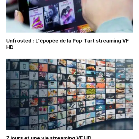
Unfrosted : L'épopée de la Pop-Tart
streaming VF
HD
7 jours et une vie
streaming VF HD