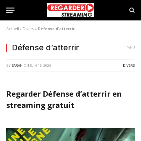
Accueil
»
Divers
»
Défense d’atterrir
Défense d’atterrir
0
BY
SARAH
ON
JUIN 16, 2026
DIVERS
Regarder Défense d’atterrir en
streaming gratuit