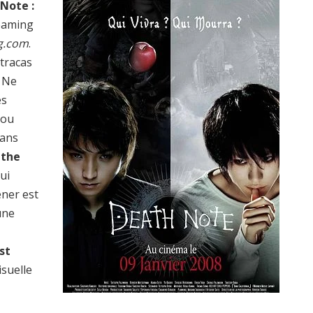
Note :
reaming
g.com
.
 tracas
? Ne
es
 ou
dans
 the
ui
ener est
une
st
suelle