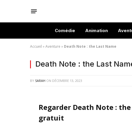
Comédie
Animation
Avent
Accueil
»
Aventure
»
Death Note : the Last Name
Death Note : the Last Nam
BY
SARAH
ON
DÉCEMBRE 13, 2023
Regarder Death Note : th
gratuit