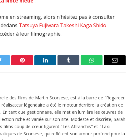
La Note bleue
.
ame en streaming, alors n’hésitez pas à consulter
nt dedans
Tatsuya Fujiwara
Takeshi Kaga
Shido
ccéder à leur filmographie.
Twitter
Pinterest
LinkedIn
Tumblr
WhatsApp
Email
elle des films de Martin Scorsese, est à la barre de "Regarder
réalisateur légendaire a été le moteur derrière la création de
 En tant que gestionnaire, elle met en lumière les œuvres de
ection riche et variée sur son site. Modeste et discrète, Sarah
es films coup de cœur figurent "Les Affranchis" et "Taxi
atiques de Scorsese, qui reflètent son amour profond pour la