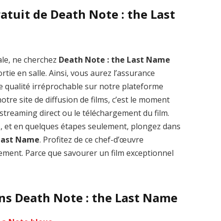
atuit de Death Note : the Last
ale, ne cherchez
Death Note : the Last Name
Zenon: Girl of
La Légende des
tie en salle. Ainsi, vous aurez l’assurance
the 21st Century
1000 dragons
e qualité irréprochable sur notre plateforme
streaming VF HD
streaming VF HD
tre site de diffusion de films, c’est le moment
le streaming direct ou le téléchargement du film.
s, et en quelques étapes seulement, plongez dans
 Last Name
. Profitez de ce chef-d’œuvre
ment. Parce que savourer un film exceptionnel
ans Death Note : the Last Name