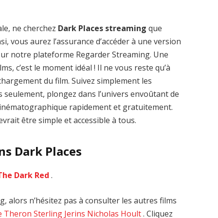
ale, ne cherchez
Dark Places streaming
que
nsi, vous aurez l’assurance d’accéder à une version
 sur notre plateforme Regarder Streaming. Une
Zenon: Girl of
La Légende des
lms, c’est le moment idéal ! Il ne vous reste qu’à
the 21st Century
1000 dragons
léchargement du film. Suivez simplement les
streaming VF HD
streaming VF HD
es seulement, plongez dans l’univers envoûtant de
e cinématographique rapidement et gratuitement.
vrait être simple et accessible à tous.
ns Dark Places
The Dark Red
.
, alors n’hésitez pas à consulter les autres films
ze Theron
Sterling Jerins
Nicholas Hoult
. Cliquez