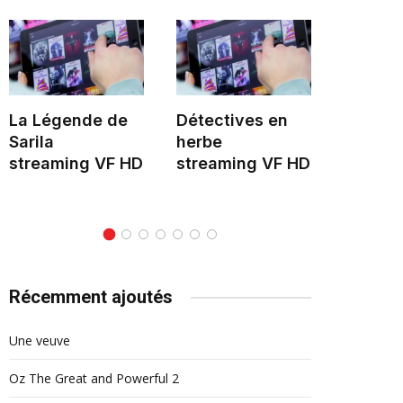
La Légende de
Détectives en
Le Mon
Sarila
herbe
stream
streaming VF HD
streaming VF HD
Récemment ajoutés
Une veuve
Oz The Great and Powerful 2