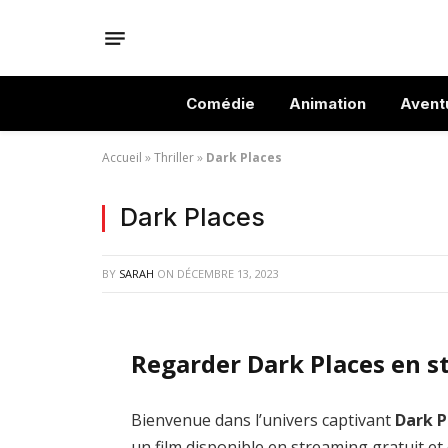
Comédie
Animation
Avent
Accueil
»
Thriller
»
Dark Places
Dark Places
BY
SARAH
ON
DÉCEMBRE 13, 2023
Regarder Dark Places en s
Bienvenue dans l’univers captivant
Dark P
un film disponible en streaming gratuit et