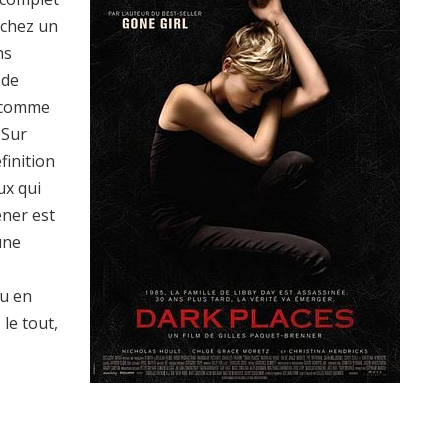
rchez un
ns
 de
s comme
 Sur
finition
ux qui
ener est
une
u en
le tout,