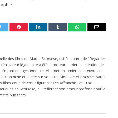
raphie.
Twitter
Pinterest
LinkedIn
Tumblr
WhatsApp
Email
elle des films de Martin Scorsese, est à la barre de "Regarder
réalisateur légendaire a été le moteur derrière la création de
 En tant que gestionnaire, elle met en lumière les œuvres de
ection riche et variée sur son site. Modeste et discrète, Sarah
es films coup de cœur figurent "Les Affranchis" et "Taxi
atiques de Scorsese, qui reflètent son amour profond pour la
écits puissants.