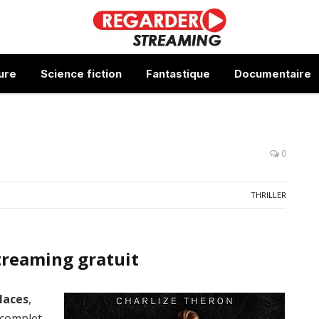
ure
Science fiction
Fantastique
Documentaire
0
THRILLER
treaming gratuit
laces
,
 complet