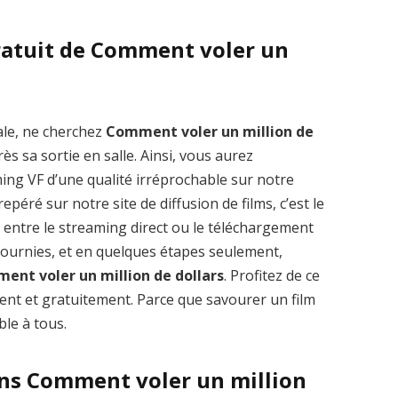
ratuit de Comment voler un
Zenon: Girl of
La Légende des
ale, ne cherchez
Comment voler un million de
the 21st Century
1000 dragons
s sa sortie en salle. Ainsi, vous aurez
streaming VF HD
streaming VF HD
ing VF d’une qualité irréprochable sur notre
éré sur notre site de diffusion de films, c’est le
ir entre le streaming direct ou le téléchargement
 fournies, et en quelques étapes seulement,
ent voler un million de dollars
. Profitez de ce
t et gratuitement. Parce que savourer un film
ble à tous.
ans Comment voler un million