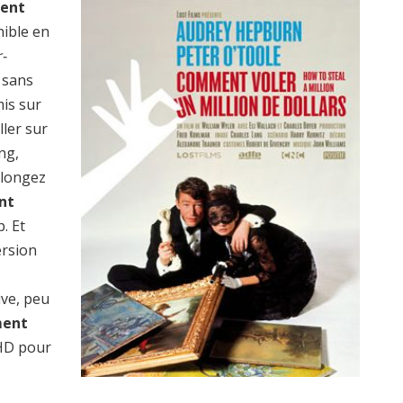
ent
nible en
-
 sans
mis sur
ller sur
ng,
plongez
nt
. Et
ersion
ive, peu
ent
HD pour