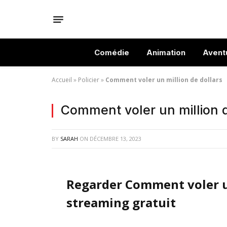
Comédie
Animation
Avent
Accueil
»
Policier
»
Comment voler un million de dollars
Comment voler un million d
BY
SARAH
ON
DÉCEMBRE 13, 2023
Regarder Comment voler un
streaming gratuit