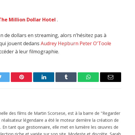
The Million Dollar Hotel
.
 de dollars en streaming, alors n’hésitez pas à
s qui jouent dedans
Audrey Hepburn
Peter O'Toole
ccéder à leur filmographie.
Twitter
Pinterest
LinkedIn
Tumblr
WhatsApp
Email
elle des films de Martin Scorsese, est à la barre de "Regarder
réalisateur légendaire a été le moteur derrière la création de
 En tant que gestionnaire, elle met en lumière les œuvres de
ection riche et variée sur son site. Modeste et discrète, Sarah