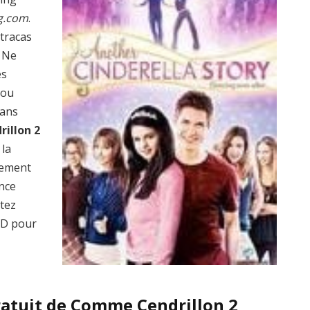
g.com
.
 tracas
? Ne
es
 ou
dans
illon 2
 la
lement
ence
ptez
D pour
ratuit de Comme Cendrillon 2