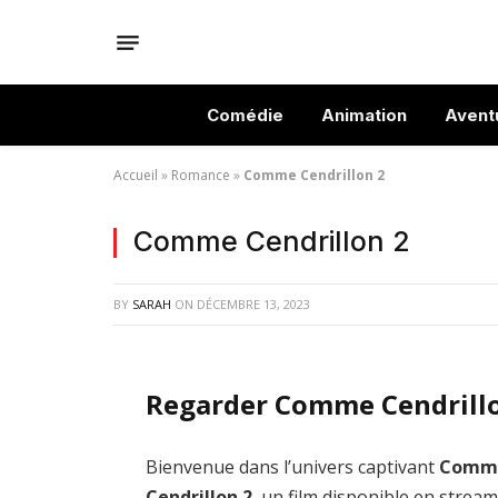
Comédie
Animation
Avent
Accueil
»
Romance
»
Comme Cendrillon 2
Comme Cendrillon 2
BY
SARAH
ON
DÉCEMBRE 13, 2023
Regarder Comme Cendrillo
Bienvenue dans l’univers captivant
Comm
Cendrillon 2
, un film disponible en strea