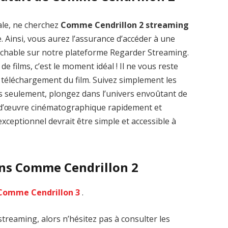
ale, ne cherchez
Comme Cendrillon 2 streaming
. Ainsi, vous aurez l’assurance d’accéder à une
rochable sur notre plateforme Regarder Streaming.
de films, c’est le moment idéal ! Il ne vous reste
Zenon: Girl of
La Légende des
le téléchargement du film. Suivez simplement les
the 21st Century
1000 dragons
streaming VF HD
streaming VF HD
es seulement, plongez dans l’univers envoûtant de
ef-d’œuvre cinématographique rapidement et
xceptionnel devrait être simple et accessible à
ans Comme Cendrillon 2
Comme Cendrillon 3
.
treaming, alors n’hésitez pas à consulter les