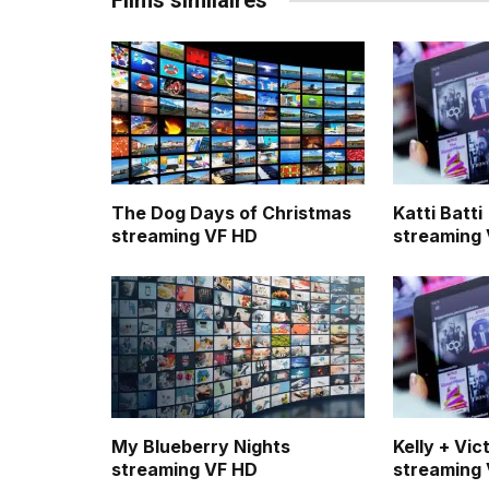
Films similaires
The Dog Days of Christmas
Katti Batti
streaming VF HD
streaming
My Blueberry Nights
Kelly + Vic
streaming VF HD
streaming