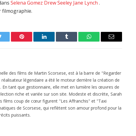
edans
Selena Gomez
Drew Seeley
Jane Lynch
.
r filmographie.
Twitter
Pinterest
LinkedIn
Tumblr
WhatsApp
Email
elle des films de Martin Scorsese, est à la barre de "Regarder
réalisateur légendaire a été le moteur derrière la création de
 En tant que gestionnaire, elle met en lumière les œuvres de
ection riche et variée sur son site. Modeste et discrète, Sarah
es films coup de cœur figurent "Les Affranchis" et "Taxi
atiques de Scorsese, qui reflètent son amour profond pour la
écits puissants.