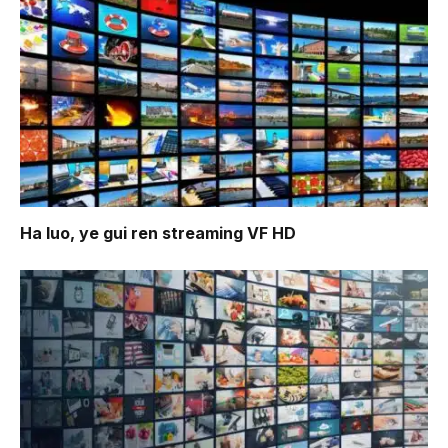
Ha luo, ye gui ren
streaming VF HD