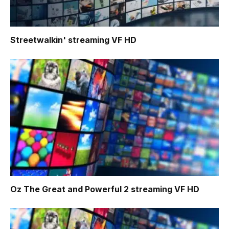
Streetwalkin'
streaming VF HD
Oz The Great and Powerful 2
streaming VF HD