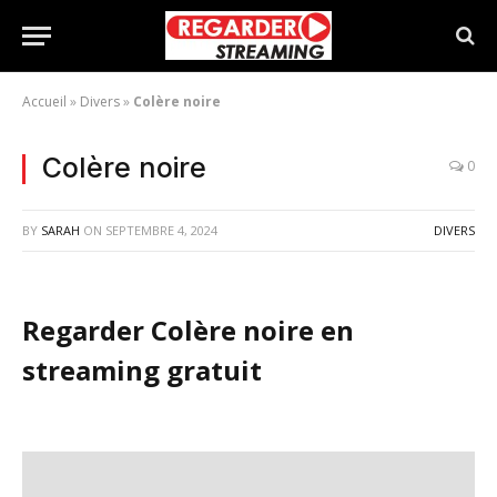
Accueil
»
Divers
»
Colère noire
Colère noire
0
BY
SARAH
ON
SEPTEMBRE 4, 2024
DIVERS
Regarder Colère noire en
streaming gratuit