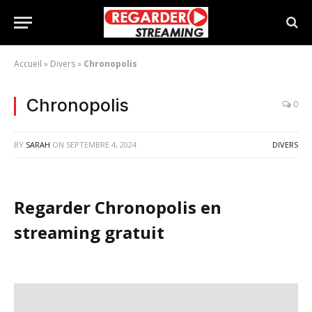
Accueil
»
Divers
»
Chronopolis
Chronopolis
0
BY
SARAH
ON
SEPTEMBRE 4, 2024
DIVERS
Regarder Chronopolis en
streaming gratuit