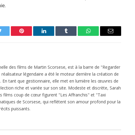
ie.
Twitter
Pinterest
LinkedIn
Tumblr
WhatsApp
Email
elle des films de Martin Scorsese, est à la barre de "Regarder
réalisateur légendaire a été le moteur derrière la création de
 En tant que gestionnaire, elle met en lumière les œuvres de
ection riche et variée sur son site. Modeste et discrète, Sarah
es films coup de cœur figurent "Les Affranchis" et "Taxi
atiques de Scorsese, qui reflètent son amour profond pour la
écits puissants.