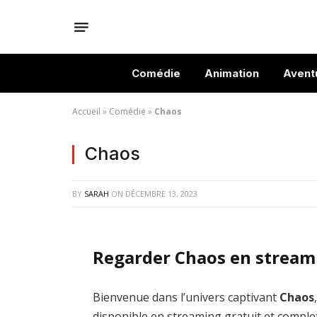
Comédie
Animation
Avent
Accueil
»
Comédie
»
Chaos
Chaos
BY
SARAH
ON
DÉCEMBRE 13, 2023
Regarder Chaos en stream
Bienvenue dans l’univers captivant
Chaos
disponible en streaming gratuit et comple