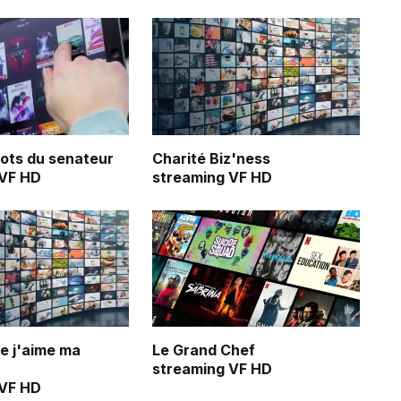
ots du senateur
Charité Biz'ness
 VF HD
streaming VF HD
ue j'aime ma
Le Grand Chef
streaming VF HD
 VF HD