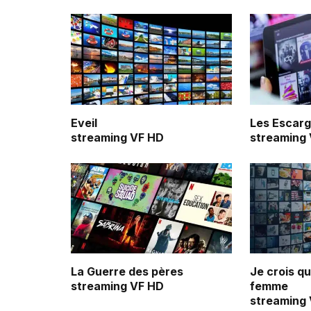
Eveil
Les Escarg
streaming VF HD
streaming
La Guerre des pères
Je crois q
streaming VF HD
femme
streaming