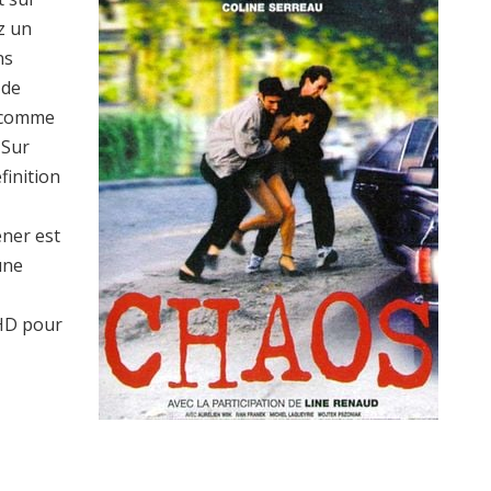
z un
ns
 de
s comme
 Sur
finition
ener est
une
HD pour