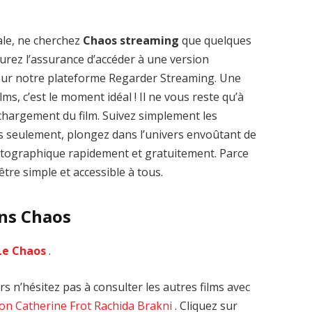
ale, ne cherchez
Chaos streaming
que quelques
 aurez l’assurance d’accéder à une version
 sur notre plateforme Regarder Streaming. Une
Zenon: Girl of
La Légende des
lms, c’est le moment idéal ! Il ne vous reste qu’à
the 21st Century
1000 dragons
léchargement du film. Suivez simplement les
streaming VF HD
streaming VF HD
es seulement, plongez dans l’univers envoûtant de
matographique rapidement et gratuitement. Parce
tre simple et accessible à tous.
ans Chaos
Le Chaos
.
s n’hésitez pas à consulter les autres films avec
don
Catherine Frot
Rachida Brakni
. Cliquez sur