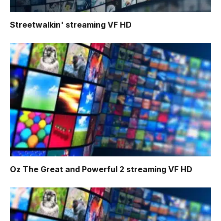
Streetwalkin'
streaming VF HD
Oz The Great and Powerful 2
streaming VF HD