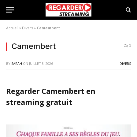
Accueil
»
Divers
»
Camembert
Camembert
0
BY
SARAH
ON
JUILLET 8, 2026
DIVERS
Regarder Camembert en
streaming gratuit