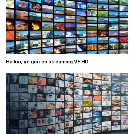
Ha luo, ye gui ren
streaming VF HD