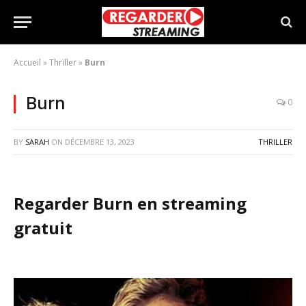
Accueil
»
Thriller
»
Burn
Burn
0
BY
SARAH
ON
DÉCEMBRE 13, 2023
THRILLER
Regarder Burn en streaming
gratuit