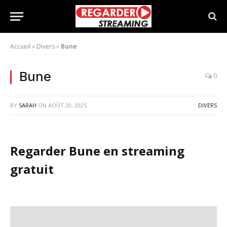
Accueil
»
Divers
»
Bune
Bune
0
BY
SARAH
ON
AOÛT 20, 2025
DIVERS
Regarder Bune en streaming
gratuit