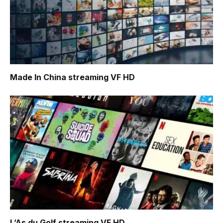
Made In China
streaming VF HD
L’As du Golf
streaming VF HD